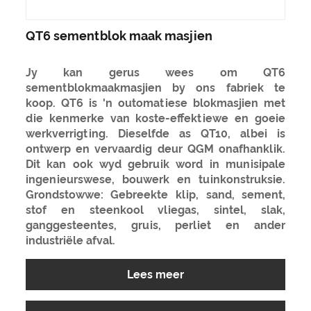
QT6 sementblok maak masjien
Jy kan gerus wees om QT6
sementblokmaakmasjien by ons fabriek te
koop. QT6 is 'n outomatiese blokmasjien met
die kenmerke van koste-effektiewe en goeie
werkverrigting. Dieselfde as QT10, albei is
ontwerp en vervaardig deur QGM onafhanklik.
Dit kan ook wyd gebruik word in munisipale
ingenieurswese, bouwerk en tuinkonstruksie.
Grondstowwe: Gebreekte klip, sand, sement,
stof en steenkool vliegas, sintel, slak,
ganggesteentes, gruis, perliet en ander
industriële afval.
Lees meer