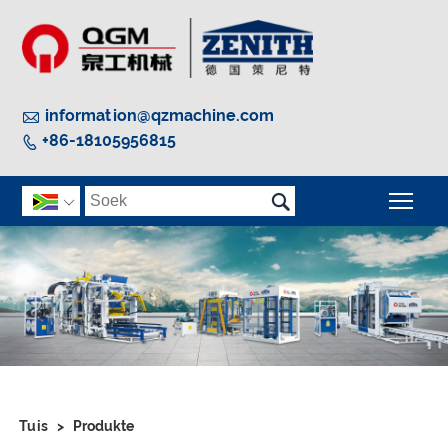

information@qzmachine.com
+86-18105956815


Wis

Tuis
>
Produkte