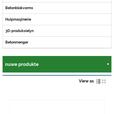
Betonblokvorms
Hulpmasjinerie
3D-produksielyn
Betonmenger
nuwe produkte
View as