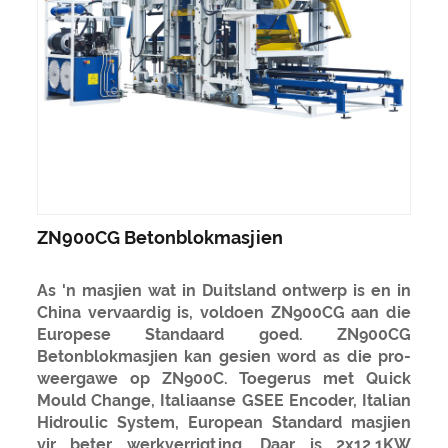
ZN900CG Betonblokmasjien
As 'n masjien wat in Duitsland ontwerp is en in
China vervaardig is, voldoen ZN900CG aan die
Europese Standaard goed. ZN900CG
Betonblokmasjien kan gesien word as die pro-
weergawe op ZN900C. Toegerus met Quick
Mould Change, Italiaanse GSEE Encoder, Italian
Hidroulic System, European Standard masjien
vir beter werkverrigting. Daar is 2x12.1KW