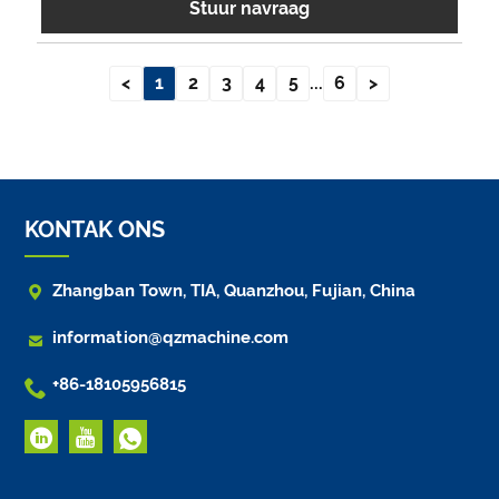
Stuur navraag
<
1
2
3
4
5
...
6
>
KONTAK ONS

Zhangban Town, TIA, Quanzhou, Fujian, China

information@qzmachine.com

+86-18105956815