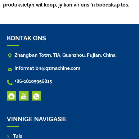
produksielyn wil koop, jy kan vir ons 'n boodskap los.
KONTAK ONS

Zhangban Town, TIA, Quanzhou, Fujian, China

information@qzmachine.com

+86-18105956815
VINNIGE NAVIGASIE
Tuis