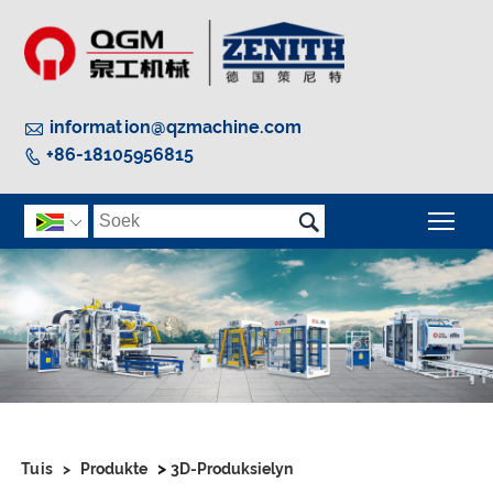

information@qzmachine.com
+86-18105956815


Wis

>
Tuis
>
Produkte
3D-Produksielyn