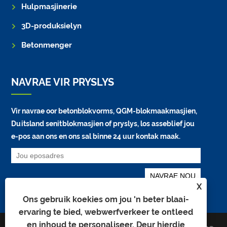
Hulpmasjinerie
3D-produksielyn
Betonmenger
NAVRAE VIR PRYSLYS
Vir navrae oor betonblokvorms, QGM-blokmaakmasjien,
Duitsland senitblokmasjien of pryslys, los asseblief jou
e-pos aan ons en ons sal binne 24 uur kontak maak.
X
Ons gebruik koekies om jou 'n beter blaai-
ervaring te bied, webwerfverkeer te ontleed
en inhoud te personaliseer. Deur hierdie