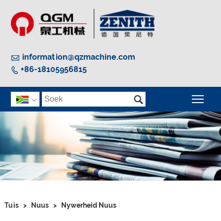

information@qzmachine.com
+86-18105956815


Wis

Tuis
>
Nuus
>
Nywerheid Nuus