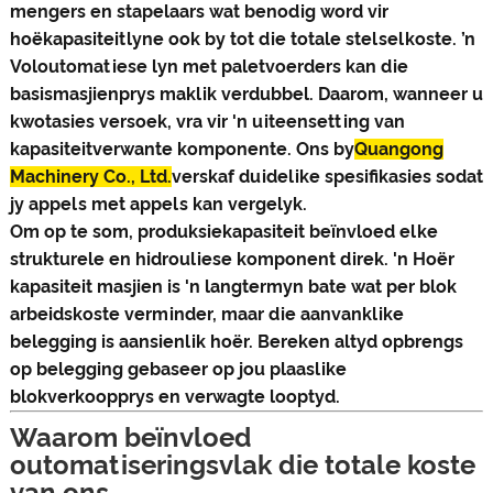
mengers en stapelaars wat benodig word vir
hoëkapasiteitlyne ook by tot die totale stelselkoste. ’n
Voloutomatiese lyn met paletvoerders kan die
basismasjienprys maklik verdubbel. Daarom, wanneer u
kwotasies versoek, vra vir 'n uiteensetting van
kapasiteitverwante komponente. Ons by
Quangong
Machinery Co., Ltd.
verskaf duidelike spesifikasies sodat
jy appels met appels kan vergelyk.
Om op te som, produksiekapasiteit beïnvloed elke
strukturele en hidrouliese komponent direk. 'n Hoër
kapasiteit masjien is 'n langtermyn bate wat per blok
arbeidskoste verminder, maar die aanvanklike
belegging is aansienlik hoër. Bereken altyd opbrengs
op belegging gebaseer op jou plaaslike
blokverkoopprys en verwagte looptyd.
Waarom beïnvloed
outomatiseringsvlak die totale koste
van ons