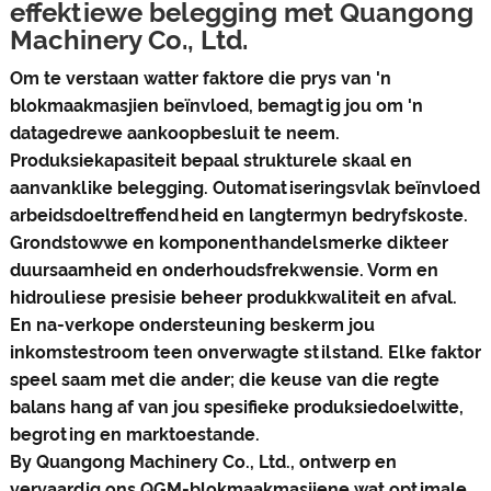
effektiewe belegging met Quangong
Machinery Co., Ltd.
Om te verstaan ​​watter faktore die prys van 'n
blokmaakmasjien beïnvloed, bemagtig jou om 'n
datagedrewe aankoopbesluit te neem.
Produksiekapasiteit bepaal strukturele skaal en
aanvanklike belegging. Outomatiseringsvlak beïnvloed
arbeidsdoeltreffendheid en langtermyn bedryfskoste.
Grondstowwe en komponenthandelsmerke dikteer
duursaamheid en onderhoudsfrekwensie. Vorm en
hidrouliese presisie beheer produkkwaliteit en afval.
En na-verkope ondersteuning beskerm jou
inkomstestroom teen onverwagte stilstand. Elke faktor
speel saam met die ander; die keuse van die regte
balans hang af van jou spesifieke produksiedoelwitte,
begroting en marktoestande.
By Quangong Machinery Co., Ltd., ontwerp en
vervaardig ons QGM-blokmaakmasjiene wat optimale