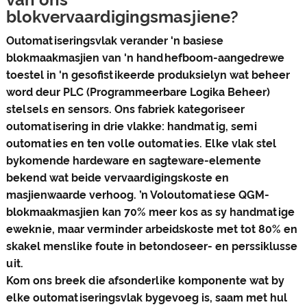
blokvervaardigingsmasjiene?
Outomatiseringsvlak verander 'n basiese
blokmaakmasjien van 'n handhefboom-aangedrewe
toestel in 'n gesofistikeerde produksielyn wat beheer
word deur PLC (Programmeerbare Logika Beheer)
stelsels en sensors. Ons fabriek kategoriseer
outomatisering in drie vlakke: handmatig, semi
outomaties en ten volle outomaties. Elke vlak stel
bykomende hardeware en sagteware-elemente
bekend wat beide vervaardigingskoste en
masjienwaarde verhoog. ’n Voloutomatiese QGM-
blokmaakmasjien kan 70% meer kos as sy handmatige
eweknie, maar verminder arbeidskoste met tot 80% en
skakel menslike foute in betondoseer- en perssiklusse
uit.
Kom ons breek die afsonderlike komponente wat by
elke outomatiseringsvlak bygevoeg is, saam met hul