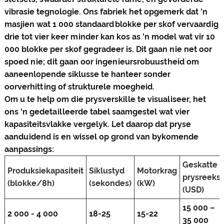
vibrasie tegnologie. Ons fabriek het opgemerk dat 'n
masjien wat 1 000 standaardblokke per skof vervaardig
drie tot vier keer minder kan kos as 'n model wat vir 10
000 blokke per skof gegradeer is. Dit gaan nie net oor
spoed nie; dit gaan oor ingenieursrobuustheid om
aaneenlopende siklusse te hanteer sonder
oorverhitting of strukturele moegheid.
Om u te help om die prysverskille te visualiseer, het
ons 'n gedetailleerde tabel saamgestel wat vier
kapasiteitsvlakke vergelyk. Let daarop dat pryse
aanduidend is en wissel op grond van bykomende
aanpassings:
Geskatte
Produksiekapasiteit
Siklustyd
Motorkrag
prysreeks
(blokke/8h)
(sekondes)
(kW)
(USD)
15 000 –
2 000 - 4 000
18-25
15-22
35 000