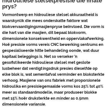
hidrouliese stelselpresisie die finale
prys?
Vormontwerp en hidrouliese stelsel akkuraatheid is
waarskynlik die mees onderskatte faktore wat
blokvervaardigingsmasjienpryse beïnvloed. Die vorm is
die hart van die masjien, dit bepaal blokvorm,
dimensionele konsekwentheid en oppervlakafwerking.
Hoë presisie vorms vereis CNC bewerking sentrums en
gespesialiseerde hitte behandeling oonde, wat duur
kapitaal beleggings is. Net so verseker ’n
gesofistikeerde hidrouliese stelsel met geslote
lusbeheer dat verdigtingsdruk presies dieselfde op
elke blok is, wat sementafval verminder en bloksterkte
verhoog. Masjiene van ons fabriek met proporsionele
hidroulika en presisiegemaalde vorms kos 25% tot 40%
meer as standaardmodelle, maar produseer blokke
met 15% hoër druksterkte en minder as 0.5mm
dimensionele variansie.