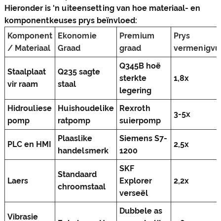
Hieronder is 'n uiteensetting van hoe materiaal- en
komponentkeuses prys beïnvloed:
Komponent
Ekonomie
Premium
Prys
/ Materiaal
Graad
graad
vermenigvu
Q345B hoë
Staalplaat
Q235 sagte
sterkte
1,8x
vir raam
staal
legering
Hidrouliese
Huishoudelike
Rexroth
3-5x
pomp
ratpomp
suierpomp
Plaaslike
Siemens S7-
PLC en HMI
2,5x
handelsmerk
1200
SKF
Standaard
Laers
Explorer
2,2x
chroomstaal
verseël
Dubbele as
Vibrasie