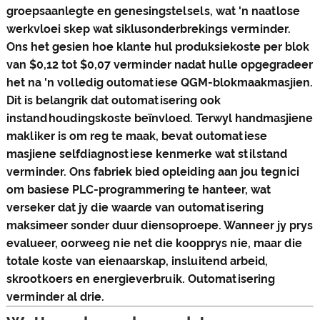
groepsaanlegte en genesingstelsels, wat 'n naatlose
werkvloei skep wat siklusonderbrekings verminder.
Ons het gesien hoe klante hul produksiekoste per blok
van $0,12 tot $0,07 verminder nadat hulle opgegradeer
het na 'n volledig outomatiese QGM-blokmaakmasjien.
Dit is belangrik dat outomatisering ook
instandhoudingskoste beïnvloed. Terwyl handmasjiene
makliker is om reg te maak, bevat outomatiese
masjiene selfdiagnostiese kenmerke wat stilstand
verminder. Ons fabriek bied opleiding aan jou tegnici
om basiese PLC-programmering te hanteer, wat
verseker dat jy die waarde van outomatisering
maksimeer sonder duur diensoproepe. Wanneer jy prys
evalueer, oorweeg nie net die koopprys nie, maar die
totale koste van eienaarskap, insluitend arbeid,
skrootkoers en energieverbruik. Outomatisering
verminder al drie.