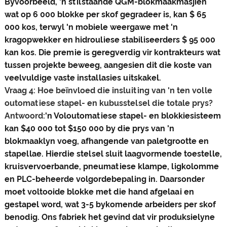
Byvoorbeeld, 'n stilstaande QGM-blokmaakmasjien
wat op 6 000 blokke per skof gegradeer is, kan $ 65
000 kos, terwyl 'n mobiele weergawe met 'n
kragopwekker en hidrouliese stabiliseerders $ 95 000
kan kos. Die premie is geregverdig vir kontrakteurs wat
tussen projekte beweeg, aangesien dit die koste van
veelvuldige vaste installasies uitskakel.
Vraag 4: Hoe beïnvloed die insluiting van 'n ten volle
outomatiese stapel- en kubusstelsel die totale prys?
Antwoord:
'n Voloutomatiese stapel- en blokkiesisteem
kan $40 000 tot $150 000 by die prys van 'n
blokmaaklyn voeg, afhangende van paletgrootte en
stapellae. Hierdie stelsel sluit laagvormende toestelle,
kruisvervoerbande, pneumatiese klampe, ligkolomme
en PLC-beheerde volgordebepaling in. Daarsonder
moet voltooide blokke met die hand afgelaai en
gestapel word, wat 3-5 bykomende arbeiders per skof
benodig. Ons fabriek het gevind dat vir produksielyne