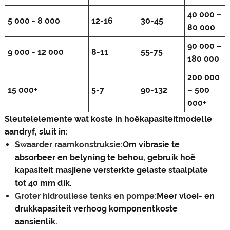
40 000 –
5 000 - 8 000
12-16
30-45
80 000
90 000 –
9 000 - 12 000
8-11
55-75
180 000
200 000
15 000+
5-7
90-132
– 500
000+
Sleutelelemente wat koste in hoëkapasiteitmodelle
aandryf, sluit in:
Swaarder raamkonstruksie:
Om vibrasie te
absorbeer en belyning te behou, gebruik hoë
kapasiteit masjiene versterkte gelaste staalplate
tot 40 mm dik.
Groter hidrouliese tenks en pompe:
Meer vloei- en
drukkapasiteit verhoog komponentkoste
aansienlik.