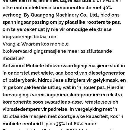
Verder kan masjiene met sagte aansitters of VFD's vir
elke motor elektriese komponentkoste met 40%
verhoog. By Quangong Machinery Co., Ltd., bied ons
spanningaanpassing om by plaaslike roosters te pas,
om te verseker dat jy nie vir onnodige elektriese
opgraderings betaal nie.
Vraag 3: Waarom kos mobiele
blokvervaardigingsmasjiene meer as stilstaande
modelle?
Antwoord:
Mobiele blokvervaardigingsmasjiene sluit in
'n onderstel met wiele, aan boord van dieselgenerator
of batterybank, hidrouliese uitrigters vir gelykmaak, en
'n gekompakteerde uitleg wat in 'n houer pas. Hierdie
toevoegings vereis ingenieurskompromieë en ekstra
komponente soos swaardiens-asse, remstelsels en
vibrasiedempers vir padreise. In vergelyking met 'n
stilstaande masjien met soortgelyke kapasiteit, kos 'n
mobiele eenheid tipies 35% tot 60% meer.