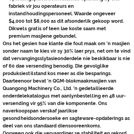
fabriek vir jou operateurs en
instandhoudingspersoneel. Waarde ongeveer
$4,000 tot $8,000 as dit afsonderlik gekoop word.
Dikwels gratis of teen lae koste saam met
premium masjiene gebundel.
Ons het gesien hoe klante die fout maak om 'n masjien
sonder naam te kies vir sy 30% laer prys, net om te vind
dat vervangingsslytasieonderdele nie beskikbaar is nie
of 60 dae versending benodig. Die gevolglike
produksiestilstand kos meer as die besparings.
Daarteenoor bevat 'n QGM-blokmaakmasjien van
Quangong Machinery Co., Ltd. 'n gedetailleerde
onderdelekatalogus met aanlynbestelling en 48 uur-
versending vir 95% van die komponente. Ons
naverkoopspan verskaf jaarlikse
gesondheidsondersoeke en sagteware-opdaterings as
deel van ons standaard diensooreenkoms.
Oorweeg ook die vervaardiger se stabiliteit en rekord.