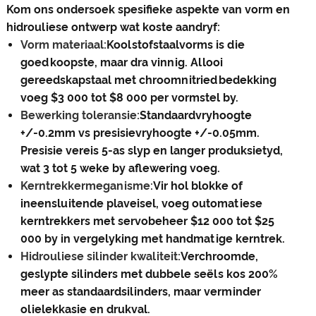
Kom ons ondersoek spesifieke aspekte van vorm en
hidrouliese ontwerp wat koste aandryf:
Vorm materiaal:
Koolstofstaalvorms is die
goedkoopste, maar dra vinnig. Allooi
gereedskapstaal met chroomnitriedbedekking
voeg $3 000 tot $8 000 per vormstel by.
Bewerking toleransie:
Standaardvryhoogte
+/-0.2mm vs presisievryhoogte +/-0.05mm.
Presisie vereis 5-as slyp en langer produksietyd,
wat 3 tot 5 weke by aflewering voeg.
Kerntrekkermeganisme:
Vir hol blokke of
ineensluitende plaveisel, voeg outomatiese
kerntrekkers met servobeheer $12 000 tot $25
000 by in vergelyking met handmatige kerntrek.
Hidrouliese silinder kwaliteit:
Verchroomde,
geslypte silinders met dubbele seëls kos 200%
meer as standaardsilinders, maar verminder
olielekkasie en drukval.