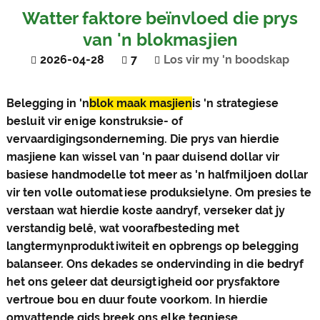
Watter faktore beïnvloed die prys
van 'n blokmasjien
2026-04-28
7
Los vir my 'n boodskap
Belegging in 'n
blok maak masjien
is 'n strategiese
besluit vir enige konstruksie- of
vervaardigingsonderneming. Die prys van hierdie
masjiene kan wissel van 'n paar duisend dollar vir
basiese handmodelle tot meer as 'n halfmiljoen dollar
vir ten volle outomatiese produksielyne. Om presies te
verstaan ​​wat hierdie koste aandryf, verseker dat jy
verstandig belê, wat voorafbesteding met
langtermynproduktiwiteit en opbrengs op belegging
balanseer. Ons dekades se ondervinding in die bedryf
het ons geleer dat deursigtigheid oor prysfaktore
vertroue bou en duur foute voorkom. In hierdie
omvattende gids breek ons ​​elke tegniese,