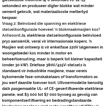
sekondes) en produseer digter blokke wat minder
sement gebruik, wat materiaalkoste mettertyd
bespaar.
Vraag 2: Beïnvloed die spanning en elektriese
stelselkonfigurasie hoeveel 'n blokmaakmasjien kos?
Antwoord:
Ja, elektriese stelselkonfigurasie beïnvloed
prys aansienlik, veral vir internasionale kopers. ’n
Masjien wat ontwerp is vir enkelfase 220V (algemeen in
woongebiede) kos minder in motor en
beheertoerusting, maar is beperk tot kleiner kapasiteit
(onder 30 kW). Driefase 380V/415V-stelsels is
standaard vir industriële masjiene, maar vereis
bykomende fase-omskakelaars of transformators as
jou werf daardie toevoer kort. Uitvoermodelle benodig
dalk pasgemaakte UL- of CE-gesertifiseerde elektriese
panele, wat $3 000 tot $7 000 byvoeg as gevolg van
komponentsertifisering en bedradingstandaarde.