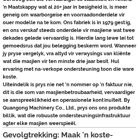
’n Maatskappy wat al 20+ jaar in besigheid is, is meer
geneig om waarborgeise en voorraadonderdele vir
ouer modelle na te kom. Ons fabriek is in 1979 gestig,
en ons verskaf steeds onderdele vir masjiene wat twee
dekades gelede vervaardig is. Hierdie lang lewe lei tot
gemoedsrus dat jou belegging beskerm word. Wanneer
jy pryse vergelyk, vra altyd vir verwysings van kliënte
wat die masjien vir ten minste drie jaar besit. Hul
ervaring met na-verkope ondersteuning toon die ware
koste.
Uiteindelik is prys nie net 'n nommer op 'n faktuur nie,
dit is die som van masjienbetroubaarheid, vervaardiger
se aanspreeklikheid en operasionele kontinuïteit. By
Quangong Machinery Co., Ltd., prys ons ons produkte
billik, wat die robuuste ondersteuningsinfrastruktuur
agter elke masjien weerspieël.
Gevolgtrekking: Maak 'n koste-