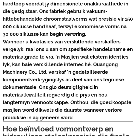
hardloop voordat jy dimensionele onakkuraathede in
die gesig staar. Ons fabriek gebruik vakuum-
hittebehandelde chroomstaalvorms wat presisie vir 150
000 siklusse handhaaf, terwyl ekonomiese vorms na
30 000 siklusse kan begin verwring.
Wanneer u kwotasies van verskillende verskaffers
vergelyk, raai ons u aan om spesifieke handelsname en
materiaalgrade te vra. 'n Masjien wat ekstern identies
lyk, kan baie verskillende internes hê. Quangong
Machinery Co., Ltd. verskaf 'n gedetailleerde
komponentverkrygingslys as deel van ons tegniese
dokumentasie. Ons glo deursigtigheid in
materiaalkwaliteit regverdig die prys en bou
langtermyn vennootskappe. Onthou, die goedkoopste
masjien word dikwels die duurste wanneer verlore
produksie in ag geneem word.
Hoe beïnvloed vormontwerp en