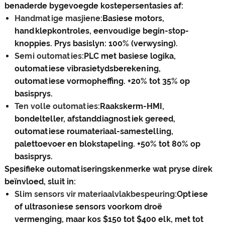
benaderde bygevoegde kostepersentasies af:
Handmatige masjiene:
Basiese motors,
handklepkontroles, eenvoudige begin-stop-
knoppies. Prys basislyn: 100% (verwysing).
Semi outomaties:
PLC met basiese logika,
outomatiese vibrasietydsberekening,
outomatiese vormopheffing. +20% tot 35% op
basisprys.
Ten volle outomaties:
Raakskerm-HMI,
bondelteller, afstanddiagnostiek gereed,
outomatiese roumateriaal-samestelling,
palettoevoer en blokstapeling. +50% tot 80% op
basisprys.
Spesifieke outomatiseringskenmerke wat pryse direk
beïnvloed, sluit in:
Slim sensors vir materiaalvlakbespeuring:
Optiese
of ultrasoniese sensors voorkom droë
vermenging, maar kos $150 tot $400 elk, met tot