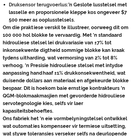
Druksensor terugvoerlus:
’n Geslote lusstelsel met
lasselle en proporsionele kleppe kos ongeveer $7
500 meer as ooplusstelsels.
Om die praktiese verskil te illustreer, oorweeg dit om
100 000 hol blokke te vervaardig. Met 'n standaard
hidrouliese stelsel lei drukvariasie van ±7% tot
inkonsekwente digtheid sommige blokke kan kraak
tydens uitharding, wat vermorsing van 2% tot 8%
verhoog. 'n Presisie hidrouliese stelsel met intydse
aanpassing handhaaf ±1% drukkonsekwentheid, wat
duisende dollars aan materiaal en afgekeurde blokke
bespaar. Dit is hoekom baie ernstige kontrakteurs 'n
QGM-blokmaakmasjien met gevorderde hidrouliese
servotegnologie kies, selfs vir laer
kapasiteitsbehoeftes.
Ons fabriek het 'n eie vormbelyningstelsel ontwikkel
wat outomaties kompenseer vir termiese uitsetting,
wat stywe toleransies verseker selfs na deurlopende