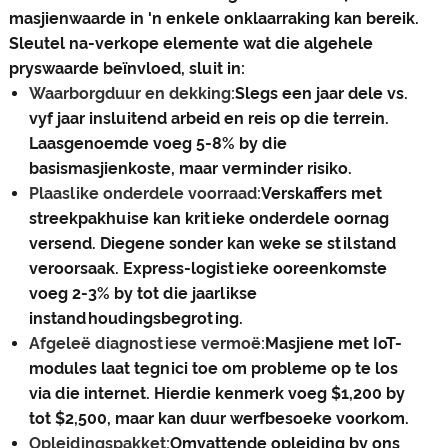
masjienwaarde in 'n enkele onklaarraking kan bereik.
Sleutel na-verkope elemente wat die algehele
pryswaarde beïnvloed, sluit in:
Waarborgduur en dekking:
Slegs een jaar dele vs.
vyf jaar insluitend arbeid en reis op die terrein.
Laasgenoemde voeg 5-8% by die
basismasjienkoste, maar verminder risiko.
Plaaslike onderdele voorraad:
Verskaffers met
streekpakhuise kan kritieke onderdele oornag
versend. Diegene sonder kan weke se stilstand
veroorsaak. Express-logistieke ooreenkomste
voeg 2-3% by tot die jaarlikse
instandhoudingsbegroting.
Afgeleë diagnostiese vermoë:
Masjiene met IoT-
modules laat tegnici toe om probleme op te los
via die internet. Hierdie kenmerk voeg $1,200 by
tot $2,500, maar kan duur werfbesoeke voorkom.
Opleidingspakket:
Omvattende opleiding by ons