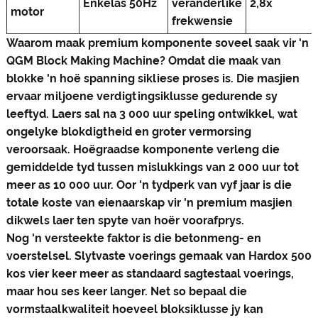
Enkelas 50Hz
veranderlike
2,8x
motor
frekwensie
Waarom maak premium komponente soveel saak vir 'n
QGM Block Making Machine? Omdat die maak van
blokke 'n hoë spanning sikliese proses is. Die masjien
ervaar miljoene verdigtingsiklusse gedurende sy
leeftyd. Laers sal na 3 000 uur speling ontwikkel, wat
ongelyke blokdigtheid en groter vermorsing
veroorsaak. Hoëgraadse komponente verleng die
gemiddelde tyd tussen mislukkings van 2 000 uur tot
meer as 10 000 uur. Oor 'n tydperk van vyf jaar is die
totale koste van eienaarskap vir 'n premium masjien
dikwels laer ten spyte van hoër voorafprys.
Nog 'n versteekte faktor is die betonmeng- en
voerstelsel. Slytvaste voerings gemaak van Hardox 500
kos vier keer meer as standaard sagtestaal voerings,
maar hou ses keer langer. Net so bepaal die
vormstaalkwaliteit hoeveel bloksiklusse jy kan