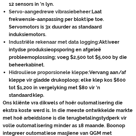
12 sensors in 'n lyn.
Servo-aangedrewe vibrasiebeheer:
Laat
frekwensie-aanpassing per bloktipe toe.
Servomotors is 3x duurder as standaard
induksiemotors.
Industriële rekenaar met data logging:
Aktiveer
intydse produksieopsporing en afgeleë
probleemoplossing; voeg $2,500 tot $5,000 by die
beheerkabinet.
Hidrouliese proporsionele kleppe:
Vervang aan/af
kleppe vir gladde drukoploop; elke klep kos $600
tot $1,200 in vergelyking met $80 vir 'n
standaardklep.
Ons kliënte vra dikwels of hoër outomatisering die
ekstra koste werd is. In die meeste ontwikkelde markte
met hoë arbeidslone is die terugbetalingstydperk vir
volle outomatisering minder as 18 maande. Boonop
integreer outomatiese masjiene van QGM met