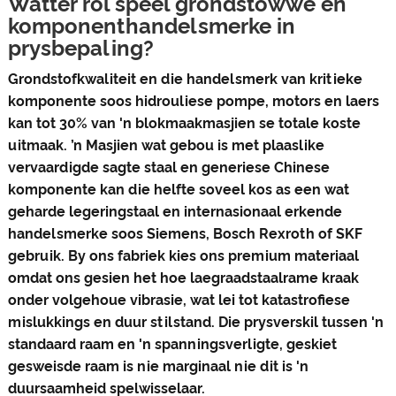
Watter rol speel grondstowwe en
komponenthandelsmerke in
prysbepaling?
Grondstofkwaliteit en die handelsmerk van kritieke
komponente soos hidrouliese pompe, motors en laers
kan tot 30% van 'n blokmaakmasjien se totale koste
uitmaak. ’n Masjien wat gebou is met plaaslike
vervaardigde sagte staal en generiese Chinese
komponente kan die helfte soveel kos as een wat
geharde legeringstaal en internasionaal erkende
handelsmerke soos Siemens, Bosch Rexroth of SKF
gebruik. By ons fabriek kies ons premium materiaal
omdat ons gesien het hoe laegraadstaalrame kraak
onder volgehoue ​​vibrasie, wat lei tot katastrofiese
mislukkings en duur stilstand. Die prysverskil tussen 'n
standaard raam en 'n spanningsverligte, geskiet
gesweisde raam is nie marginaal nie dit is 'n
duursaamheid spelwisselaar.