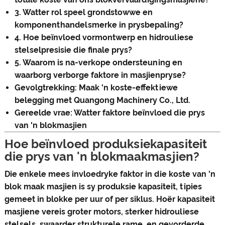
3. Watter rol speel grondstowwe en
komponenthandelsmerke in prysbepaling?
4. Hoe beïnvloed vormontwerp en hidrouliese
stelselpresisie die finale prys?
5. Waarom is na-verkope ondersteuning en
waarborg verborge faktore in masjienpryse?
Gevolgtrekking: Maak 'n koste-effektiewe
belegging met Quangong Machinery Co., Ltd.
Gereelde vrae: Watter faktore beïnvloed die prys
van 'n blokmasjien
Hoe beïnvloed produksiekapasiteit
die prys van 'n blokmaakmasjien?
Die enkele mees invloedryke faktor in die koste van 'n
blok maak masjien is sy produksie kapasiteit, tipies
gemeet in blokke per uur of per siklus. Hoër kapasiteit
masjiene vereis groter motors, sterker hidrouliese
stelsels, swaarder strukturele rame, en gevorderde