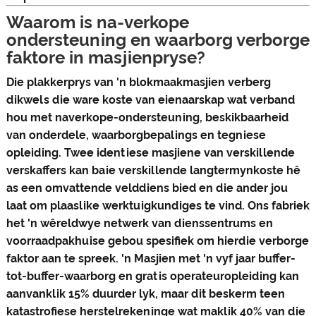
Waarom is na-verkope
ondersteuning en waarborg verborge
faktore in masjienpryse?
Die plakkerprys van 'n blokmaakmasjien verberg
dikwels die ware koste van eienaarskap wat verband
hou met naverkope-ondersteuning, beskikbaarheid
van onderdele, waarborgbepalings en tegniese
opleiding. Twee identiese masjiene van verskillende
verskaffers kan baie verskillende langtermynkoste hê
as een omvattende velddiens bied en die ander jou
laat om plaaslike werktuigkundiges te vind. Ons fabriek
het 'n wêreldwye netwerk van dienssentrums en
voorraadpakhuise gebou spesifiek om hierdie verborge
faktor aan te spreek. 'n Masjien met 'n vyf jaar buffer-
tot-buffer-waarborg en gratis operateuropleiding kan
aanvanklik 15% duurder lyk, maar dit beskerm teen
katastrofiese herstelrekeninge wat maklik 40% van die