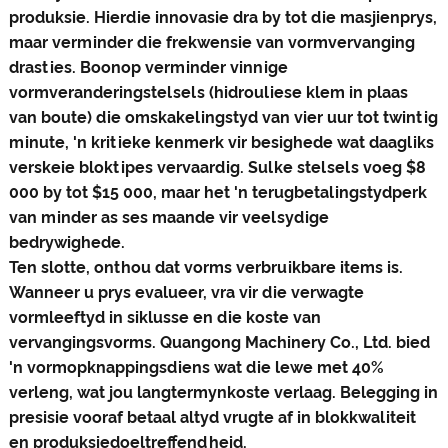
produksie. Hierdie innovasie dra by tot die masjienprys,
maar verminder die frekwensie van vormvervanging
drasties. Boonop verminder vinnige
vormveranderingstelsels (hidrouliese klem in plaas
van boute) die omskakelingstyd van vier uur tot twintig
minute, 'n kritieke kenmerk vir besighede wat daagliks
verskeie bloktipes vervaardig. Sulke stelsels voeg $8
000 by tot $15 000, maar het 'n terugbetalingstydperk
van minder as ses maande vir veelsydige
bedrywighede.
Ten slotte, onthou dat vorms verbruikbare items is.
Wanneer u prys evalueer, vra vir die verwagte
vormleeftyd in siklusse en die koste van
vervangingsvorms. Quangong Machinery Co., Ltd. bied
'n vormopknappingsdiens wat die lewe met 40%
verleng, wat jou langtermynkoste verlaag. Belegging in
presisie vooraf betaal altyd vrugte af in blokkwaliteit
en produksiedoeltreffendheid.