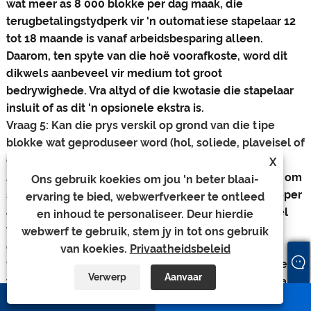
wat meer as 8 000 blokke per dag maak, die
terugbetalingstydperk vir 'n outomatiese stapelaar 12
tot 18 maande is vanaf arbeidsbesparing alleen.
Daarom, ten spyte van die hoë voorafkoste, word dit
dikwels aanbeveel vir medium tot groot
bedrywighede. Vra altyd of die kwotasie die stapelaar
insluit of as dit 'n opsionele ekstra is.
Vraag 5: Kan die prys verskil op grond van die tipe
blokke wat geproduseer word (hol, soliede, plaveisel of
grasblokke)?
X
Antwoord:
Absoluut. 'n Masjien wat gekonfigureer is om
Ons gebruik koekies om jou 'n beter blaai-
slegs standaard hol blokke te vervaardig, is goedkoper
ervaring te bied, webwerfverkeer te ontleed
as 'n veeldoelige masjien wat in staat is om te wissel
en inhoud te personaliseer. Deur hierdie
tussen soliede blokke, plaveisels, randstene en
webwerf te gebruik, stem jy in tot ons gebruik
grasblokke. Veeldoelige masjiene benodig vinnige
van koekies.
Privaatheidsbeleid
verandering vormstelsels, verwisselbare drukkoppe,
Verwerp
Aanvaar
veranderlike amplitude-vibrasie en programmeerbare
whatsapp
E-pos
hidrouliese profiele. Hierdie kenmerke verhoog