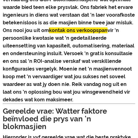
waarde bied teen elke prysvlak. Ons fabriek het ervare
ingenieurs in diens wat verstaan ​​dat 'n laer voorafkoste
betekenisloos is as die masjien binne twee jaar misluk.
Ons nooi jou uit om
kontak ons ​​verkoopspan
vir 'n
persoonlike kwotasie wat 'n gedetailleerde
uiteensetting van kapasiteit, outomatisering, materiaal
en ondersteuning insluit. Versoek 'n gratis konsultasie
en ons sal 'n ROI-analise verskaf wat verskillende
konfigurasies vergelyk. Moenie net 'n masjienvennoot
koop met 'n vervaardiger wat jou sukses net soveel
waardeer as wat jy doen nie. Reik vandag nog uit en
laat ons 'n oplossing bou wat jou winsgewendheid vir
dekades wat kom maksimeer.
Gereelde vrae: Watter faktore
beïnvloed die prys van 'n
blokmasjien
Hieronder is vyf gereelde vrae wat die beste praktyke