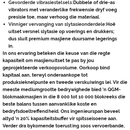
Gevorderde vibrasiestelsels:
Dubbele of drie-as
vibrators met veranderlike frekwensie dryf voeg
presisie toe, maar verhoog die materiaal.
Vinniger vervanging van slytasieonderdele:
Hoë
uitset versnel slytasie op voerings en drukkers;
dus sluit premium masjiene duursame legerings
in.
In ons ervaring beteken die keuse van die regte
kapasiteit om masjienuitset te pas by jou
geprojekteerde verkoopsvolume. Oorkoop bind
kapitaal aan, terwyl onderaankope tot
produksieknelpunte en tweede verskuiwings lei. Vir die
meeste mediumgrootte bedrywighede bied 'n QGM-
blokmaakmasjien in die 8 000 tot 10 000 blokreeks die
beste balans tussen aanvanklike koste en
bedryfsdoeltreffendheid. Ons ingenieurspan beveel
altyd 'n 20% kapasiteitsbuffer vir spitsseisoene aan.
Verder dra bykomende toerusting soos vervoerbande,